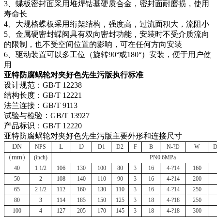
3、蝶板密封面采用堆焊钴基硬质合金，密封面耐磨损，使用
寿命长
4、大规格蝶板采用绗架结构，强度高，过流面积大，流阻小
5、金属硬密封蝶阀具有双向密封功能，安装时不受介质流向
的限制，也不受空间位置的影响，可在任何方向安装
6、驱动装置可以多工位（旋转90°或180°）安装，便于用户使
用
亚特防腐蜗轮对夹好色先生污版执行标准
设计规范：GB/T 12238
结构长度：GB/T 12221
法兰连接：GB/T 9113
试验与检验：GB/T 13927
产品标识：GB/T 12220
亚特防腐蜗轮对夹好色先生污版主要外形和连接尺寸
DN
L
D
NPS
D1
D2
F
B
N-?D
W
D
（mm）
(inch)
PN0.6MPa
40
1 1/2
106
130
100
80
3
16
4-?14
160
50
2
108
140
110
90
3
16
4-?14
200
65
2 1/2
112
160
130
110
3
16
4-?14
250
80
3
114
185
150
125
3
18
4-?18
250
100
4
127
205
170
145
3
18
4-?18
300