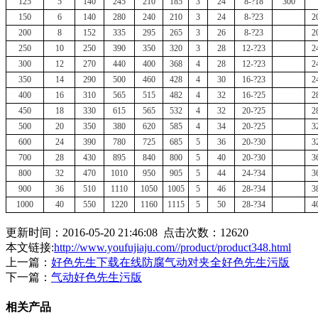
125
5
140
245
210
185
3
24
8-?18
300
150
6
140
280
240
210
3
24
8-?23
2
200
8
152
335
295
265
3
26
8-?23
2
250
10
250
390
350
320
3
28
12-?23
2
300
12
270
440
400
368
4
28
12-?23
2
350
14
290
500
460
428
4
30
16-?23
2
400
16
310
565
515
482
4
32
16-?25
2
450
18
330
615
565
532
4
32
20-?25
2
500
20
350
380
620
585
4
34
20-?25
3
600
24
390
780
725
685
5
36
20-?30
3
700
28
430
895
840
800
5
40
20-?30
3
800
32
470
1010
950
905
5
44
24-?34
3
900
36
510
1110
1050
1005
5
46
28-?34
3
1000
40
550
1220
1160
1115
5
50
28-?34
4
更新时间：2016-05-20 21:46:08 点击次数：
12620
本文链接:
http://www.youfujiaju.com//product/product348.html
上一篇：
好色先生下载在线防腐气动对夹全好色先生污版
下一篇：
气动好色先生污版
相关产品