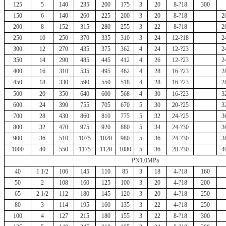
125
5
140
235
200
175
3
20
8-?18
300
150
6
140
260
225
200
3
20
8-?18
2
200
8
152
315
280
255
3
22
8-?18
2
250
10
250
370
335
310
3
24
12-?18
2
300
12
270
435
375
362
4
24
12-?23
2
350
14
290
485
445
412
4
26
12-?23
2
400
16
310
535
495
462
4
28
16-?23
2
450
18
330
590
550
518
4
28
16-?23
2
500
20
350
640
600
568
4
30
16-?23
3
600
24
390
755
705
670
5
30
20-?25
3
700
28
430
860
810
775
5
32
24-?25
3
800
32
470
975
920
880
5
34
24-?30
3
900
36
510
1075
1020
980
5
36
24-?30
3
1000
40
550
1175
1120
1080
5
36
28-?30
4
PN1.0MPa
40
1 1/2
106
145
110
85
3
18
4-?18
160
50
2
108
160
125
100
3
20
4-?18
200
65
2 1/2
112
180
145
120
3
20
4-?18
250
80
3
114
195
160
135
3
22
4-?18
250
100
4
127
215
180
155
3
22
8-?18
300