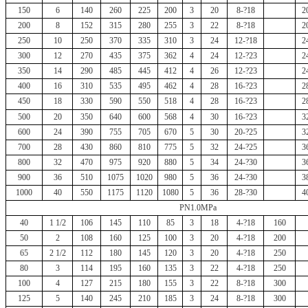
150
6
140
260
225
200
3
20
8-?18
2
200
8
152
315
280
255
3
22
8-?18
2
250
10
250
370
335
310
3
24
12-?18
2
300
12
270
435
375
362
4
24
12-?23
2
350
14
290
485
445
412
4
26
12-?23
2
400
16
310
535
495
462
4
28
16-?23
2
450
18
330
590
550
518
4
28
16-?23
2
500
20
350
640
600
568
4
30
16-?23
3
600
24
390
755
705
670
5
30
20-?25
3
700
28
430
860
810
775
5
32
24-?25
3
800
32
470
975
920
880
5
34
24-?30
3
900
36
510
1075
1020
980
5
36
24-?30
3
1000
40
550
1175
1120
1080
5
36
28-?30
4
PN1.0MPa
40
1 1/2
106
145
110
85
3
18
4-?18
160
50
2
108
160
125
100
3
20
4-?18
200
65
2 1/2
112
180
145
120
3
20
4-?18
250
80
3
114
195
160
135
3
22
4-?18
250
100
4
127
215
180
155
3
22
8-?18
300
125
5
140
245
210
185
3
24
8-?18
300