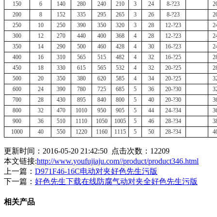
150
6
140
280
240
210
3
24
8-?23
2
200
8
152
335
295
265
3
26
8-?23
2
250
10
250
390
350
320
3
28
12-?23
2
300
12
270
440
400
368
4
28
12-?23
2
350
14
290
500
460
428
4
30
16-?23
2
400
16
310
565
515
482
4
32
16-?25
2
450
18
330
615
565
532
4
32
20-?25
2
500
20
350
380
620
585
4
34
20-?25
3
600
24
390
780
725
685
5
36
20-?30
3
700
28
430
895
840
800
5
40
20-?30
3
800
32
470
1010
950
905
5
44
24-?34
3
900
36
510
1110
1050
1005
5
46
28-?34
3
1000
40
550
1220
1160
1115
5
50
28-?34
4
更新时间：2016-05-20 21:42:50 点击次数：
12209
本文链接:
http://www.youfujiaju.com//product/product346.html
上一篇：
D971F46-16C电动对夹好色先生污版
下一篇：
好色先生下载在线防腐气动对夹全好色先生污版
相关产品