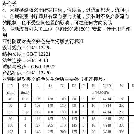
寿命长
4、大规格蝶板采用绗架结构，强度高，过流面积大，流阻小
5、金属硬密封蝶阀具有双向密封功能，安装时不受介质流向
的限制，也不受空间位置的影响，可在任何方向安装
6、驱动装置可以多工位（旋转90°或180°）安装，便于用户使
用
亚特防腐对夹全好色先生污版执行标准
设计规范：GB/T 12238
结构长度：GB/T 12221
法兰连接：GB/T 9113
试验与检验：GB/T 13927
产品标识：GB/T 12220
亚特防腐对夹全好色先生污版主要外形和连接尺寸
DN
L
D
NPS
D1
D2
F
B
N-?D
W
D
（mm）
(inch)
PN0.6MPa
40
1 1/2
106
130
100
80
3
16
4-?14
160
50
2
108
140
110
90
3
16
4-?14
200
65
2 1/2
112
160
130
110
3
16
4-?14
250
80
3
114
185
150
125
3
18
4-?18
250
100
4
127
205
170
145
3
18
4-?18
300
125
5
140
235
200
175
3
20
8-?18
300